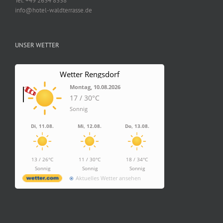
Tel. +49 2634 8338
info@hotel-waldterrasse.de
UNSER WETTER
Wetter Rengsdorf
Montag, 10.08.2026
17 / 30°C
Sonnig
Di, 11.08.
Mi, 12.08.
Do, 13.08.
13 / 26°C
11 / 30°C
18 / 34°C
Sonnig
Sonnig
Sonnig
Aktuelles Wetter ansehen