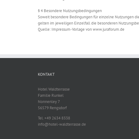
§ 4 Besondere Nutzungsbedingungen
Soweit besondere Bedingungen für einzelne Nutzungen dies
gelten im jeweiligen Einzelfall die besonderen Nutzungsb
Quelle: Impressum-Vorlage von www.juraforum.de
KONTAKT
Hotel Waldterrasse
Familie Runkel
Nonnenley 7
56579 Rengsdorf
Tel. +49 2634 8338
info@hotel-waldterrasse.de