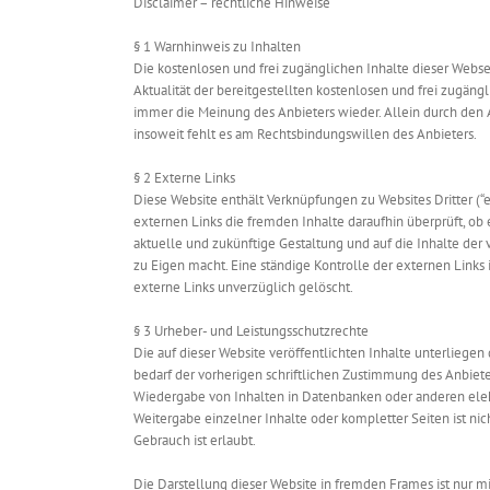
Disclaimer – rechtliche Hinweise
§ 1 Warnhinweis zu Inhalten
Die kostenlosen und frei zugänglichen Inhalte dieser Webse
Aktualität der bereitgestellten kostenlosen und frei zugän
immer die Meinung des Anbieters wieder. Allein durch den 
insoweit fehlt es am Rechtsbindungswillen des Anbieters.
§ 2 Externe Links
Diese Website enthält Verknüpfungen zu Websites Dritter (“e
externen Links die fremden Inhalte daraufhin überprüft, ob 
aktuelle und zukünftige Gestaltung und auf die Inhalte der 
zu Eigen macht. Eine ständige Kontrolle der externen Links
externe Links unverzüglich gelöscht.
§ 3 Urheber- und Leistungsschutzrechte
Die auf dieser Website veröffentlichten Inhalte unterlieg
bedarf der vorherigen schriftlichen Zustimmung des Anbieter
Wiedergabe von Inhalten in Datenbanken oder anderen elekt
Weitergabe einzelner Inhalte oder kompletter Seiten ist nic
Gebrauch ist erlaubt.
Die Darstellung dieser Website in fremden Frames ist nur mit 