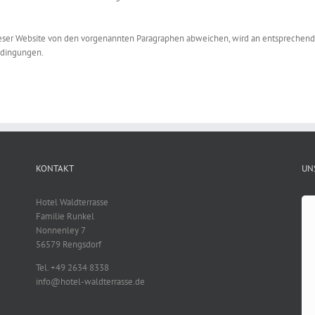
er Website von den vorgenannten Paragraphen abweichen, wird an entsprechender
edingungen.
KONTAKT
UN
Hotel Waldterrasse
Familie Runkel
Nonnenley 7
56579 Rengsdorf
Tel. +49 2634 8338
info@hotel-waldterrasse.de