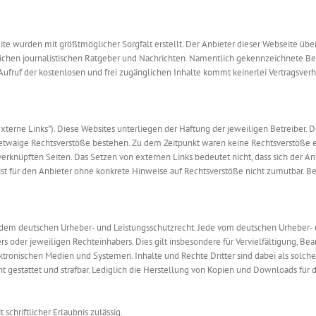
ite wurden mit größtmöglicher Sorgfalt erstellt. Der Anbieter dieser Webseite üb
glichen journalistischen Ratgeber und Nachrichten. Namentlich gekennzeichnete B
Aufruf der kostenlosen und frei zugänglichen Inhalte kommt keinerlei Vertragsve
xterne Links”). Diese Websites unterliegen der Haftung der jeweiligen Betreiber. 
etwaige Rechtsverstöße bestehen. Zu dem Zeitpunkt waren keine Rechtsverstöße ersi
verknüpften Seiten. Das Setzen von externen Links bedeutet nicht, dass sich der A
 ist für den Anbieter ohne konkrete Hinweise auf Rechtsverstöße nicht zumutbar. 
en dem deutschen Urheber- und Leistungsschutzrecht. Jede vom deutschen Urheber-
s oder jeweiligen Rechteinhabers. Dies gilt insbesondere für Vervielfältigung, Be
ronischen Medien und Systemen. Inhalte und Rechte Dritter sind dabei als solche
ht gestattet und strafbar. Lediglich die Herstellung von Kopien und Downloads für
schriftlicher Erlaubnis zulässig.